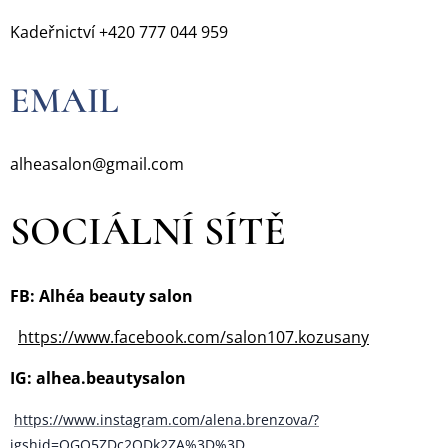
Kadeřnictví +420 777 044 959
EMAIL
alheasalon@gmail.com
SOCIÁLNÍ SÍTĚ
FB: Alhéa beauty salon
https://www.facebook.com/salon107.kozusany
IG: alhea.beautysalon
https://www.instagram.com/alena.brenzova/?
igshid=OGQ5ZDc2ODk2ZA
%3D%3D