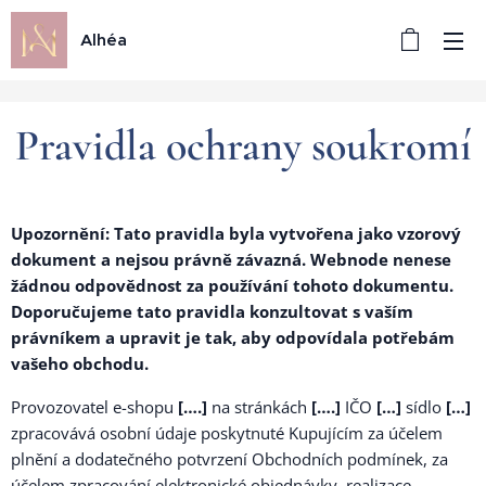
Alhéa
Pravidla ochrany soukromí
Upozornění: Tato pravidla byla vytvořena jako vzorový
dokument a nejsou právně závazná. Webnode nenese
žádnou odpovědnost za používání tohoto dokumentu.
Doporučujeme tato pravidla konzultovat s vaším
právníkem a upravit je tak, aby odpovídala potřebám
vašeho obchodu.
Provozovatel e-shopu
[….]
na stránkách
[….]
IČO
[…]
sídlo
[…]
zpracovává osobní údaje poskytnuté Kupujícím za účelem
plnění a dodatečného potvrzení Obchodních podmínek, za
účelem zpracování elektronické objednávky, realizace