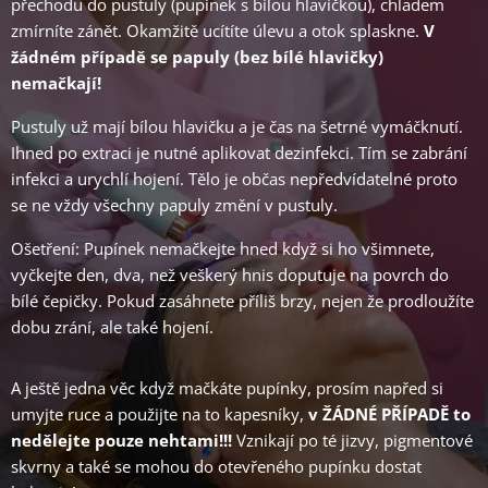
přechodu do pustuly (pupínek s bílou hlavičkou), chladem
zmírníte zánět. Okamžitě ucítíte úlevu a otok splaskne.
V
žádném případě se papuly (bez bílé hlavičky)
nemačkají!
Pustuly už mají bílou hlavičku a je čas na šetrné vymáčknutí.
Ihned po extraci je nutné aplikovat dezinfekci. Tím se zabrání
infekci a urychlí hojení. Tělo je občas nepředvídatelné proto
se ne vždy všechny papuly změní v pustuly.
Ošetření: Pupínek nemačkejte hned když si ho všimnete,
vyčkejte den, dva, než veškerý hnis doputuje na povrch do
bílé čepičky. Pokud zasáhnete příliš brzy, nejen že prodloužíte
dobu zrání, ale také hojení.
A ještě jedna věc když mačkáte pupínky, prosím napřed si
umyjte ruce a použijte na to kapesníky,
v ŽÁDNÉ PŘÍPADĚ to
nedělejte pouze nehtami!!!
Vznikají po té jizvy, pigmentové
skvrny a také se mohou do otevřeného pupínku dostat