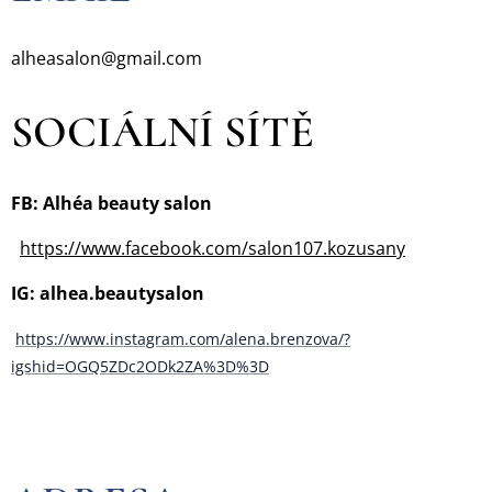
alheasalon@gmail.com
SOCIÁLNÍ SÍTĚ
FB: Alhéa beauty salon
https://www.facebook.com/salon107.kozusany
IG: alhea.beautysalon
https://www.instagram.com/alena.brenzova/?
igshid=OGQ5ZDc2ODk2ZA
%3D%3D