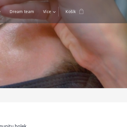
e
Dream team
Více
Košík
munitu holek,