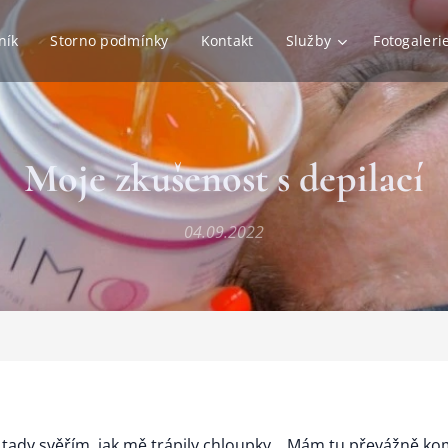
ník
Storno podmínky
Kontakt
Služby
Fotogaleri
Moje zkušenost s depilací
04.09.2022
tady svěřím, jak mě trápily chloupky... Mám tu převážně ko