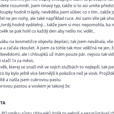
dete rozumnět. Jsem tmavý typ, takže si to asi umíte předsta
oupky hodně trápily, nevěděla jsem vůbec co s tím...takže j
žel ne jen nohy, ale také například ruce. Asi sami víte jak o
,tvrdý,hodně vyditelný... takže jsem si moc nepomohla, ba 
lověk se pak holil co každý den aby nešlo nic vidět..
váku na kosmetičce objevila depilaci, tak jsem neváhala, vš
 a začala zkoušet. A jsem za tohle tak moc vděčná ne jen, ž
evědomí, ale i chloupků už mám pouze pár, nejsou tak vidi
 stačí 1x za měsíc.
ověk, kterej se snaží mít ve svých službách to nejlepší, tak j
o by bylo ještě více šetrnější k pokožce než je vosk. Projížd
sítě a našla jsem cukrovou pastu.
krovou pastou a voskem je takový že:
STA
á PO směru růstu chloupků (tolik to nebolí a nezarůstávají c