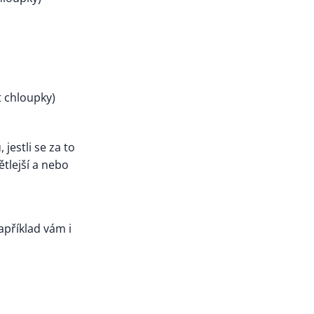
t chloupky)
 jestli se za to
ětlejší a nebo
příklad vám i