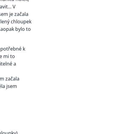
vit... V
sem je začala
holený chloupek
naopak bylo to
e potřebné k
e mi to
telné a
sem začala
ěla jsem
hloupky)