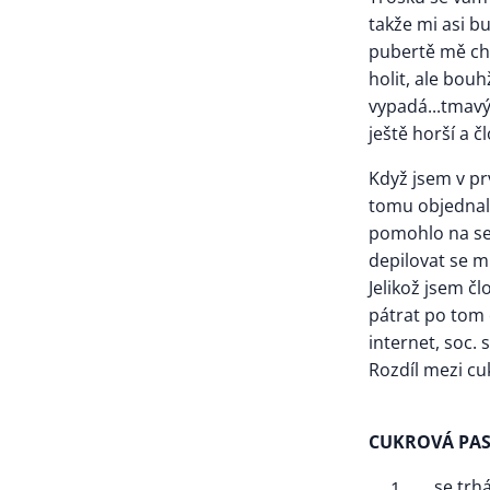
takže mi asi bu
pubertě mě chl
holit, ale bouh
vypadá...tmavý
ještě horší a č
Když jsem v pr
tomu objednala
pomohlo na seb
depilovat se mi
Jelikož jsem čl
pátrat po tom c
internet, soc. 
Rozdíl mezi cu
CUKROVÁ PA
se trh