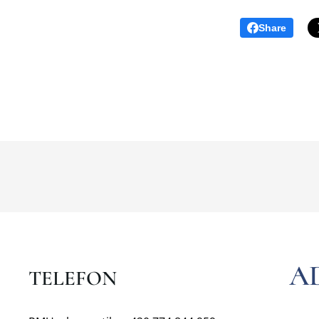
Share
A
TELEFON