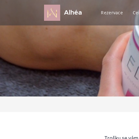
Alhéa
Rezervace
Ce
Trošku se vám 