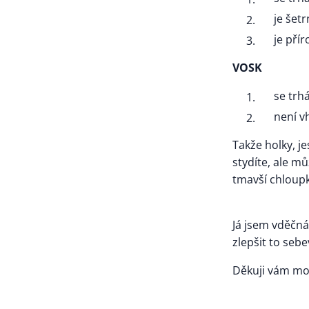
je šet
je přír
VOSK
se trh
není v
Takže holky, je
stydíte, ale mů
tmavší chloupk
Já jsem vděčn
zlepšit to seb
Děkuji vám mo