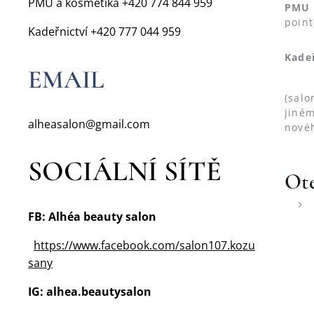
PMU a kosmetika +420 774 844 959
PMU 
point
Kadeřnictví +420 777 044 959
Kade
EMAIL
(salo
jiném
alheasalon@gmail.com
nové
SOCIÁLNÍ SÍTĚ
Ote
FB: Alhéa beauty salon
https://www.facebook.com/salon107.kozu
sany
IG: alhea.beautysalon