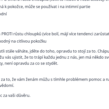
rná k pokožce, může se používat i na intimní partie
odní
á PROTI růstu chloupků (více bolí, májí více tendenci zarůsta
hodný na citlivou pokožku
stli stále váháte, jděte do toho, opravdu to stojí za to. Chápu,
žu vás ujistit, že to trápí každu jednu z nás, jen má někdo sv
y, není opravdu za co se stydět.
á za to, že vám ženám můžu s tímhle problémem pomoc a na
evědomí.
c za vaši důvěru.